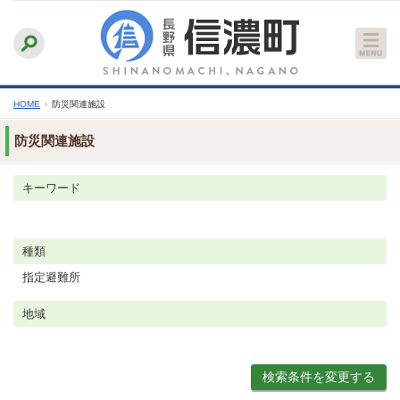
本
ふりがなをつける
背景色
白
青
黒
読み上げる
文
文字サイズ
縮小
標準
拡大
へ
HOME
›
防災関連施設
防災関連施設
キーワード
種類
指定避難所
地域
検索条件を変更する