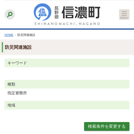
本
ふりがなをつける
背景色
白
青
黒
読み上げる
文
文字サイズ
縮小
標準
拡大
へ
HOME
›
防災関連施設
防災関連施設
キーワード
種類
指定避難所
地域
検索条件を変更する