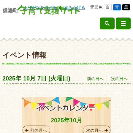
背景色
白
青
黒
ふりがなをつける
読み上げる
イベント情報
2025年
10月
7日
(火
曜日
)
前の日へ
次の日へ
2025年10月
前の月へ
次の月へ