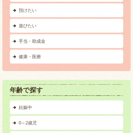
預けたい
遊びたい
手当・助成金
健康・医療
年齢で探す
妊娠中
0～2歳児