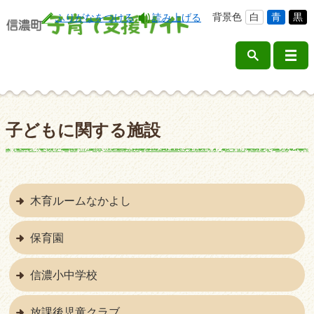
背景色
白
青
黒
ふりがなをつける
読み上げる
子どもに関する施設
木育ルームなかよし
保育園
信濃小中学校
放課後児童クラブ