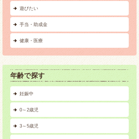
遊びたい
手当・助成金
健康・医療
年齢で探す
妊娠中
0～2歳児
3～5歳児