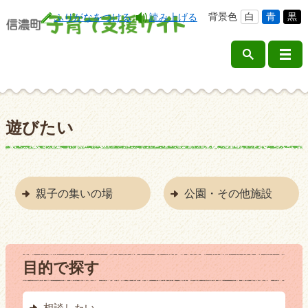
背景色
白
青
黒
ふりがなをつける
読み上げる
遊びたい
親子の集いの場
公園・その他施設
目的で探す
相談したい