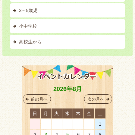
3～5歳児
小中学校
高校生から
2026年8月
前の月へ
次の月へ
日
月
火
水
木
金
土
26
27
28
29
30
31
1
2
3
4
5
6
7
8