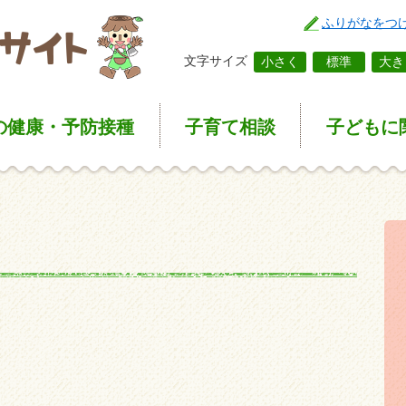
ふりがなをつ
文字サイズ
小さく
標準
大き
の健康
・予防接種
子育て
相談
子どもに