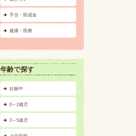
手当・助成金
健康・医療
年齢で探す
妊娠中
0～2歳児
3～5歳児
小中学校