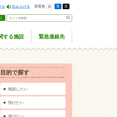
背景色
白
青
黒
ける
読み上げる
く
関する施設
緊急
連絡先
目的で探す
相談したい
預けたい
遊びたい