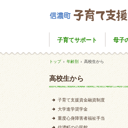
子育て
サポート
母子
トップ
›
年齢別
›
高校生から
高校生から
子育て支援資金融資制度
大学進学奨学金
重度心身障害者福祉手当
信濃町の公民館