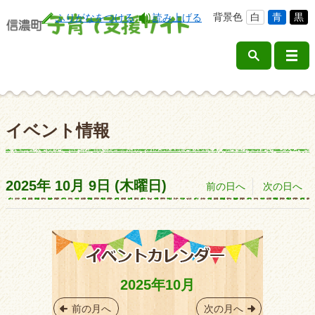
背景色
白
青
黒
ふりがなをつける
読み上げる
イベント情報
2025年
10月
9日
(木
曜日
)
前の日へ
次の日へ
2025年10月
前の月へ
次の月へ