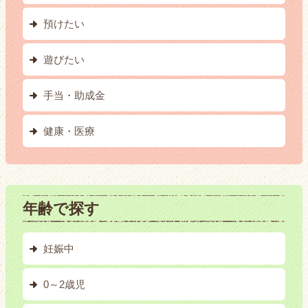
預けたい
遊びたい
手当・助成金
健康・医療
年齢で探す
妊娠中
0～2歳児