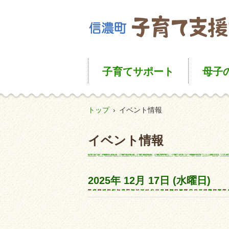
子育て
サポート
母子
トップ
›
イベント情報
イベント情報
2025年
12月
17日
(水
曜日
)