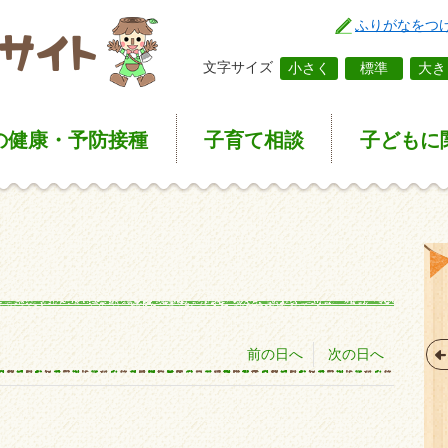
ふりがなをつ
文字サイズ
小さく
標準
大き
の健康
・予防接種
子育て
相談
子どもに
前の日へ
次の日へ