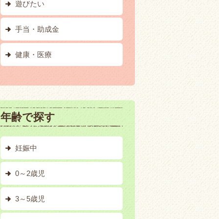
遊びたい
手当・助成金
健康・医療
年齢で探す
妊娠中
0～2歳児
3～5歳児