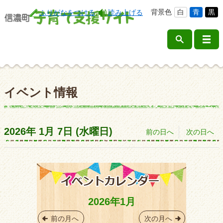
背景色
白
青
黒
ふりがなをつける
読み上げる
イベント情報
2026年
1月
7日
(水
曜日
)
前の日へ
次の日へ
2026年1月
前の月へ
次の月へ