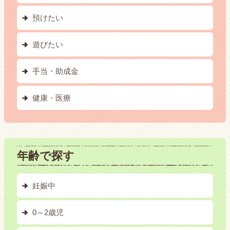
預けたい
遊びたい
手当・助成金
健康・医療
年齢で探す
妊娠中
0～2歳児