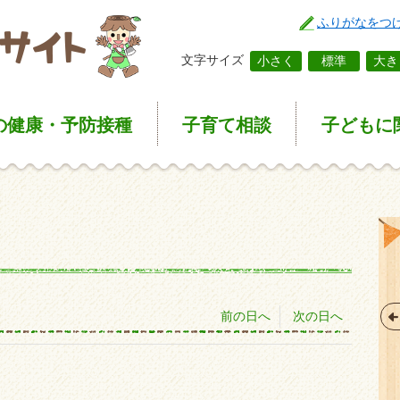
ふりがなをつ
文字サイズ
小さく
標準
大き
の健康
・予防接種
子育て
相談
子どもに
前の日へ
次の日へ