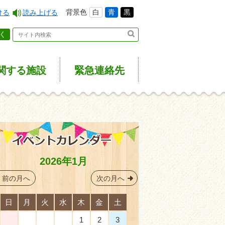
背景色
白
青
黒
ける
読み上げる
く
関する施設
緊急
連絡先
2026年1月
前の月へ
次の月へ
日
月
火
水
木
金
土
28
29
30
31
1
2
3