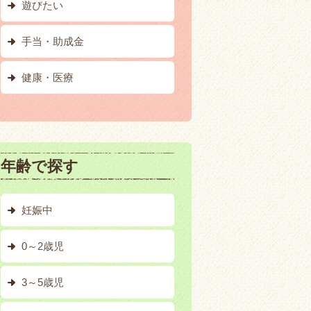
遊びたい
手当・助成金
健康・医療
年齢で探す
妊娠中
0～2歳児
3～5歳児