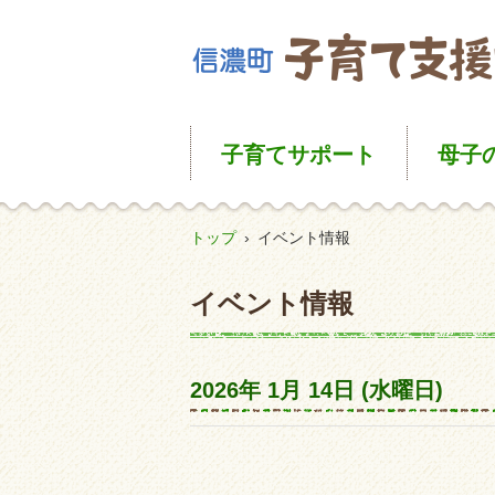
子育て
サポート
母子
トップ
›
イベント情報
イベント情報
2026年
1月
14日
(水
曜日
)