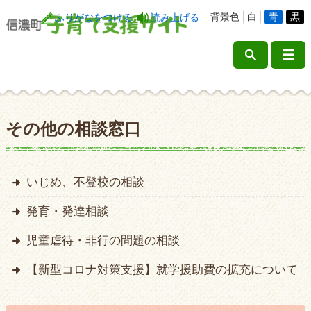
背景色
白
青
黒
ふりがなをつける
読み上げる
その他の相談窓口
いじめ、不登校の相談
発育・発達相談
児童虐待・非行の問題の相談
【新型コロナ対策支援】就学援助費の拡充について