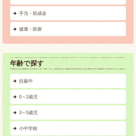
手当・助成金
健康・医療
年齢で探す
妊娠中
0～2歳児
3～5歳児
小中学校