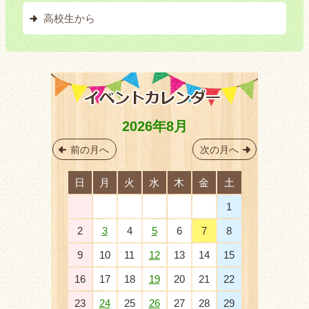
高校生から
2026年8月
前の月へ
次の月へ
日
月
火
水
木
金
土
26
27
28
29
30
31
1
2
3
4
5
6
7
8
9
10
11
12
13
14
15
16
17
18
19
20
21
22
23
24
25
26
27
28
29