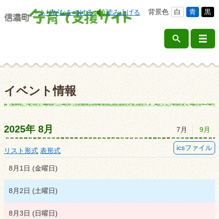
背景色
白
青
黒
ふりがなをつける
読み上げる
イベント情報
2025年
8月
7月
9月
icsファイル
リスト形式
表形式
8月1日
(
金
曜日
)
8月2日
(
土
曜日
)
8月3日
(
日
曜日
)