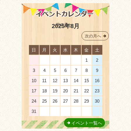
前の月へ
2025年8月
次の月へ
日
月
火
水
木
金
土
27
28
29
30
31
1
2
3
4
5
6
7
8
9
10
11
12
13
14
15
16
17
18
19
20
21
22
23
24
25
26
27
28
29
30
31
1
2
3
4
5
6
イベント一覧へ