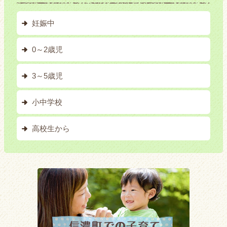
妊娠中
0～2歳児
3～5歳児
小中学校
高校生から