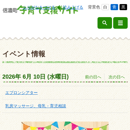
背景色
白
青
黒
ふりがなをつける
読み上げる
イベント情報
2026年
6月
10日
(水
曜日
)
前の日へ
次の日へ
エプロンシアター
乳房マッサージ、母乳・育児相談