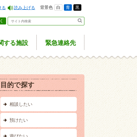
背景色
白
青
黒
ける
読み上げる
く
関する施設
緊急
連絡先
目的で探す
相談したい
預けたい
遊びたい