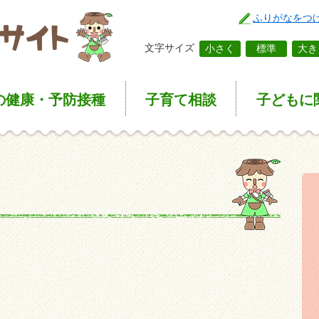
ふりがなをつ
文字サイズ
小さく
標準
大き
の健康
・予防接種
子育て
相談
子どもに