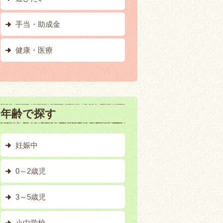
手当・助成金
健康・医療
年齢で探す
妊娠中
0～2歳児
3～5歳児
小中学校