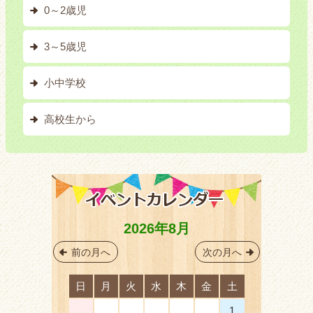
0～2歳児
3～5歳児
小中学校
高校生から
2026年8月
前の月へ
次の月へ
日
月
火
水
木
金
土
26
27
28
29
30
31
1