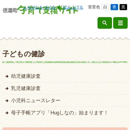
背景色
白
青
黒
ふりがなをつける
読み上げる
子どもの健診
幼児健康診査
乳児健康診査
小児科ニュースレター
母子手帳アプリ「Hugしなの」始まります！