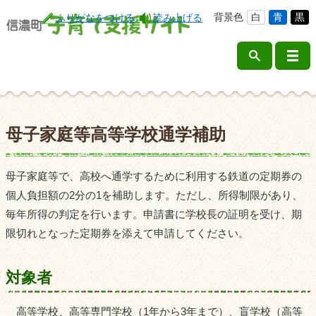
背景色
白
青
黒
ふりがなをつける
読み上げる
母子家庭等高等学校通学補助
母子家庭等で、高校へ通学するために利用する鉄道の定期券の
個人負担額の2分の1を補助します。ただし、所得制限があり、
毎年所得の判定を行います。申請書に学校長の証明を受け、期
限切れとなった定期券を添えて申請してください。
対象者
高等学校、高等専門学校（1年から3年まで）、盲学校（高等