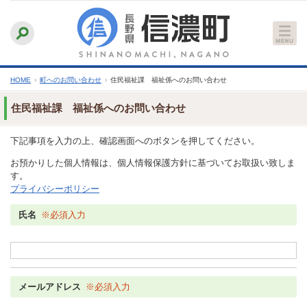
本
ふりがなをつける
背景色
白
青
黒
読み上げる
文
文字サイズ
縮小
標準
拡大
へ
HOME
›
町へのお問い合わせ
›
住民福祉課 福祉係へのお問い合わせ
住民福祉課 福祉係へのお問い合わせ
下記事項を入力の上、確認画面へのボタンを押してください。
お預かりした個人情報は、個人情報保護方針に基づいてお取扱い致しま
す。
プライバシーポリシー
氏名
※必須入力
メールアドレス
※必須入力