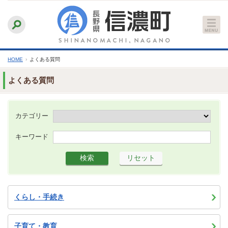
本
ふりがなをつける
背景色
白
青
黒
読み上げる
文
文字サイズ
縮小
標準
拡大
へ
HOME
›
よくある質問
よくある質問
カテゴリー
キーワード
くらし・手続き
子育て・教育