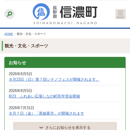
本
ふりがなをつける
背景色
白
青
黒
読み上げる
文
文字サイズ
縮小
標準
拡大
へ
HOME
›
観光・文化・スポーツ
観光・文化・スポーツ
お知らせ
2026年8月5日
８月23日（日）第７回シナノフェスが開催されます。
2026年8月5日
8/23 ふれあい広場しなの町民学習会開催
2026年7月31日
８月７日（金）「黒姫夜市」が開催されます
さらにお知らせを表示する