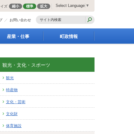
Select Language
▼
サイズ
縮小
標準
拡大
プ
お問い合わせ
産業・仕事
町政情報
経営支援・金融支援
町の概要
就労支援
組織案内
商工業振興
庁舎案内
観光・文化・スポーツ
農林業振興
町長の部屋
観光
届出・証明・法令・規
町議会
制
施策・計画
特産物
企業の税金
都市整備
入札・契約
地籍調査
文化・芸術
指定管理者制度
選挙
文化財
求人情報
財政・行政改革
人事・職員募集
体育施設
統計・人口