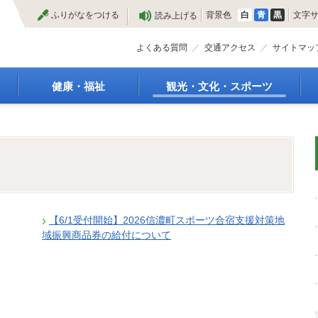
本
ふりがなをつける
背景色
白
青
黒
文字
読み上げる
文
へ
よくある質問
交通アクセス
サイトマッ
健康・福祉
観光・文化・スポーツ
高齢者福祉
観光
種
介護保険
特産物
障がい・福祉
文化・芸術
救急医療
文化財
保健・健康・医療
施設
母子保健
合宿
【6/1受付開始】2026信濃町スポーツ合宿支援対策地
健康増進
スポーツ
域振興商品券の給付について
予防接種
まつり
食育
国内・国際交流