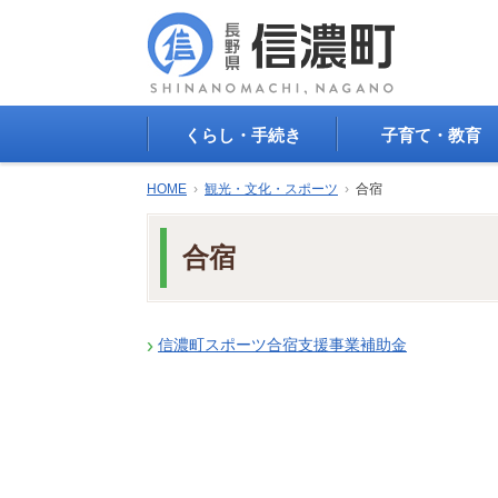
くらし・手続き
子育て・教育
戸籍・印鑑登録・住民
子育て支援
HOME
›
観光・文化・スポーツ
›
合宿
登録
母子の健康・予防接
防災情報
母子の保健
合宿
年金・保険
保育園・幼稚園
税金
小学校・中学校
住まい
生涯学習
公共交通
信濃町スポーツ合宿支援事業補助金
教育委員会
ごみ・リサイクル
教育相談
上水道・下水道
人権・平和啓発
生活道路
学校給食
交通安全・防犯
図書
環境
国民スポーツ大会