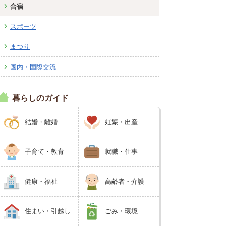
合宿
広報しなの
町制70周年記念
スポーツ
まつり
国内・国際交流
暮らしのガイド
結婚・離婚
妊娠・出産
子育て・教育
就職・仕事
健康・福祉
高齢者・介護
住まい・引越し
ごみ・環境