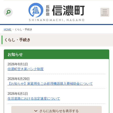
本
ふりがなをつける
背景色
白
青
黒
読み上げる
文
文字サイズ
縮小
標準
拡大
へ
HOME
›
くらし・手続き
くらし・手続き
お知らせ
2026年8月1日
信濃町空き家バンク制度
2026年6月29日
【お知らせ】家庭用生ごみ処理機器購入費補助金について
2026年6月1日
生活道路における法定速度について
さらにお知らせを表示する