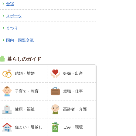
合宿
広報しなの
町制70周年記念
スポーツ
まつり
国内・国際交流
暮らしのガイド
結婚・離婚
妊娠・出産
子育て・教育
就職・仕事
健康・福祉
高齢者・介護
住まい・引越し
ごみ・環境