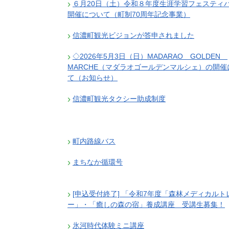
６月20日（土）令和８年度生涯学習フェスティ
施設
開催について（町制70周年記念事業）
町民活動
相談窓口
信濃町観光ビジョンが答申されました
ペット
◇2026年5月3日（日）MADARAO GOLDEN
MARCHE（マダラオゴールデンマルシェ）の開催
て（お知らせ）
信濃町観光タクシー助成制度
町内路線バス
まちなか循環号
[申込受付終了] 「令和7年度「森林メディカルト
ー」・「癒しの森の宿」養成講座 受講生募集！
氷河時代体験ミニ講座