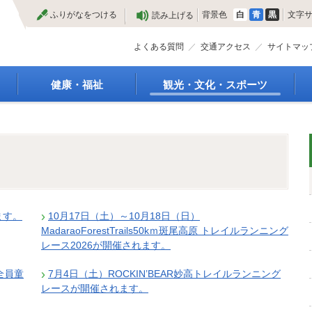
本
ふりがなをつける
背景色
白
青
黒
文字
読み上げる
文
へ
よくある質問
交通アクセス
サイトマッ
健康・福祉
観光・文化・スポーツ
高齢者福祉
観光
種
介護保険
特産物
障がい・福祉
文化・芸術
救急医療
文化財
保健・健康・医療
施設
母子保健
合宿
ます。
10月17日（土）～10月18日（日）
健康増進
スポーツ
MadaraoForestTrails50kｍ斑尾高原 トレイルランニング
予防接種
まつり
レース2026が開催されます。
食育
国内・国際交流
全員童
7月4日（土）ROCKIN’BEAR妙高トレイルランニング
レースが開催されます。