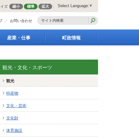
Select Language
▼
サイズ
縮小
標準
拡大
プ
お問い合わせ
産業・仕事
町政情報
経営支援・金融支援
町の概要
就労支援
組織案内
商工業振興
庁舎案内
観光・文化・スポーツ
農林業振興
町長の部屋
観光
届出・証明・法令・規
町議会
制
施策・計画
特産物
企業の税金
都市整備
入札・契約
地籍調査
文化・芸術
指定管理者制度
選挙
文化財
求人情報
財政・行政改革
人事・職員募集
体育施設
統計・人口