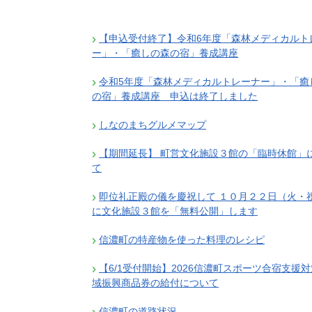
【申込受付終了】令和6年度「森林メディカルト
ー」・「癒しの森の宿」養成講座
令和5年度「森林メディカルトレーナー」・「癒
の宿」養成講座 申込は終了しました
しなのまちグルメマップ
【期間延長】 町営文化施設３館の「臨時休館」
て
即位礼正殿の儀を慶祝して １０月２２日（火・
に文化施設３館を「無料公開」します
信濃町の特産物を使った料理のレシピ
【6/1受付開始】2026信濃町スポーツ合宿支援
域振興商品券の給付について
信濃町の道路状況