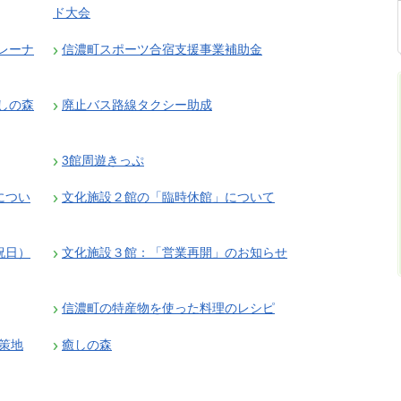
ド大会
レーナ
信濃町スポーツ合宿支援事業補助金
しの森
廃止バス路線タクシー助成
3館周遊きっぷ
につい
文化施設２館の「臨時休館」について
祝日）
文化施設３館：「営業再開」のお知らせ
信濃町の特産物を使った料理のレシピ
対策地
癒しの森