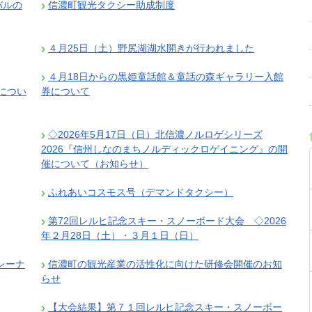
バルの
信濃町観光タクシー助成制度
４月25日（土）野尻湖湖水開きが行われました
４月18日からの黒姫童話館＆童話の森ギャラリー入館
につい
券について
◇2026年5月17日（日）北信濃ノルロゲシリーズ
2026『信州しなのまちノルディックロゲイニング』の開
催について（お知らせ）
ふれあいコスモス号（デマンドタクシー）
第72回レルヒ記念スキー・スノーボード大会 ◇2026
年２月28日（土）・３月１日（日）
レーナ
信濃町の観光産業の活性化に向けた研修会開催のお知
らせ
【大会結果】第７１回レルヒ記念スキー・スノーボー