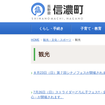
くらし・手続き
子育て・教育
戸籍・印鑑登録・住民
子育て支援
HOME
›
観光・文化・スポーツ
›
観光
登録
母子の健康・予防接
防災情報
母子の保健
観光
年金・保険
保育園・幼稚園
税金
小学校・中学校
住まい
生涯学習
公共交通
８月23日（日）第７回シナノフェスが開催され
教育委員会
ごみ・リサイクル
教育相談
上水道・下水道
人権・平和啓発
生活道路
学校給食
7月26日（日）ストライダーどろん子フェス!!－
交通安全・防犯
心－が開催されます。
図書
環境
国民スポーツ大会