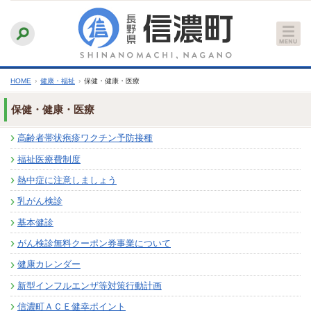
本
ふりがなをつける
背景色
白
青
黒
読み上げる
文
文字サイズ
縮小
標準
拡大
へ
HOME
›
健康・福祉
›
保健・健康・医療
保健・健康・医療
高齢者帯状疱疹ワクチン予防接種
福祉医療費制度
熱中症に注意しましょう
乳がん検診
基本健診
がん検診無料クーポン券事業について
健康カレンダー
新型インフルエンザ等対策行動計画
信濃町ＡＣＥ健幸ポイント