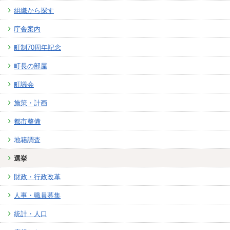
組織から探す
庁舎案内
町制70周年記念
町長の部屋
町議会
施策・計画
都市整備
地籍調査
選挙
財政・行政改革
人事・職員募集
統計・人口