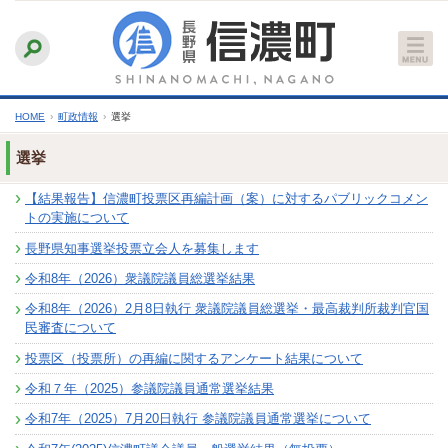
本
ふりがなをつける
背景色
白
青
黒
読み上げる
文
文字サイズ
縮小
標準
拡大
へ
HOME
›
町政情報
›
選挙
選挙
【結果報告】信濃町投票区再編計画（案）に対するパブリックコメン
トの実施について
長野県知事選挙投票立会人を募集します
令和8年（2026）衆議院議員総選挙結果
令和8年（2026）2月8日執行 衆議院議員総選挙・最高裁判所裁判官国
民審査について
投票区（投票所）の再編に関するアンケート結果について
令和７年（2025）参議院議員通常選挙結果
令和7年（2025）7月20日執行 参議院議員通常選挙について