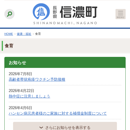
本
ふりがなをつける
背景色
白
青
黒
読み上げる
文
文字サイズ
縮小
標準
拡大
へ
HOME
›
健康・福祉
›
食育
食育
お知らせ
2026年7月8日
高齢者帯状疱疹ワクチン予防接種
2026年4月22日
熱中症に注意しましょう
2026年4月6日
ハンセン病元患者様のご家族に対する補償金制度について
さらにお知らせを表示する