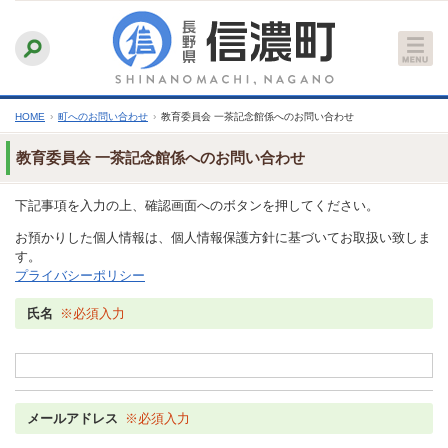
本
ふりがなをつける
背景色
白
青
黒
読み上げる
文
文字サイズ
縮小
標準
拡大
へ
HOME
›
町へのお問い合わせ
›
教育委員会 一茶記念館係へのお問い合わせ
教育委員会 一茶記念館係へのお問い合わせ
下記事項を入力の上、確認画面へのボタンを押してください。
お預かりした個人情報は、個人情報保護方針に基づいてお取扱い致しま
す。
プライバシーポリシー
氏名
※必須入力
メールアドレス
※必須入力