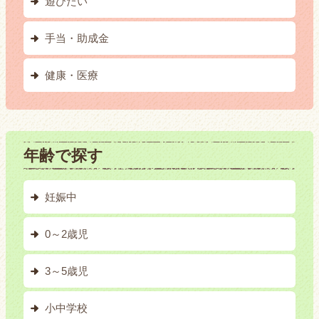
遊びたい
手当・助成金
健康・医療
年齢で探す
妊娠中
0～2歳児
3～5歳児
小中学校