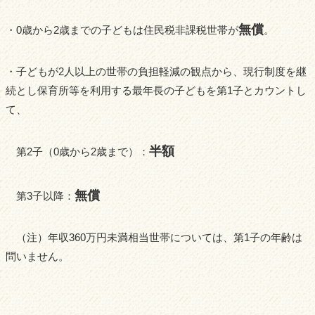
無償
・0歳から2歳までの子どもは住民税非課税世帯が
。
・子どもが2人以上の世帯の負担軽減の観点から、現行制度を継
続とし保育所等を利用する最年長の子どもを第1子とカウントし
て、
半額
第2子（0歳から2歳まで）：
無償
第3子以降：
（注）年収360万円未満相当世帯については、第1子の年齢は
問いません。