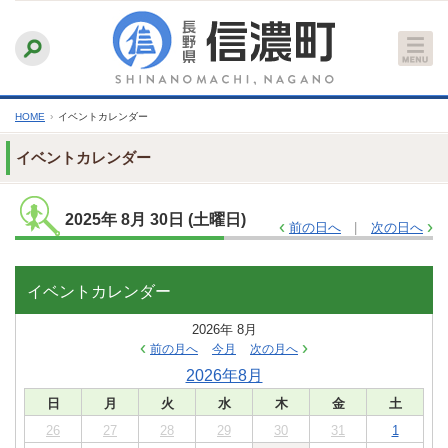
本
ふりがなをつける
背景色
白
青
黒
読み上げる
文
文字サイズ
縮小
標準
拡大
へ
HOME
›
イベントカレンダー
イベントカレンダー
2025年
8月
30日
(土
曜日
)
前の日へ
次の日へ
イベントカレンダー
2026年
8月
前の月へ
今月
次の月へ
2026年8月
日
月
火
水
木
金
土
26
27
28
29
30
31
1