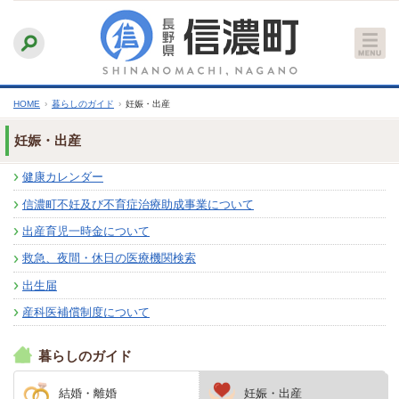
本
ふりがなをつける
背景色
白
青
黒
読み上げる
文
文字サイズ
縮小
標準
拡大
へ
HOME
›
暮らしのガイド
›
妊娠・出産
妊娠・出産
健康カレンダー
信濃町不妊及び不育症治療助成事業について
出産育児一時金について
救急、夜間・休日の医療機関検索
出生届
産科医補償制度について
暮らしのガイド
結婚・離婚
妊娠・出産