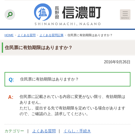
本
ふりがなをつける
背景色
白
青
黒
読み上げる
文
文字サイズ
縮小
標準
拡大
へ
HOME
›
よくある質問
›
よくある質問記事
›
住民票に有効期限はありますか？
住民票に有効期限はありますか？
2016年9月26日
住民票に有効期限はありますか？
住民票に記載されている内容に変更がない限り、有効期限は
ありません。
ただし、提出する先で有効期限を定めている場合があります
ので、ご確認の上、請求してください。
カテゴリー
よくある質問
くらし・手続き