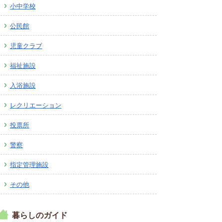
小中学校
広報しなの
町制70周年記念
公民館
児童クラブ
福祉施設
入浴施設
レクリエーション
投票所
警察
指定管理施設
その他
暮らしのガイド