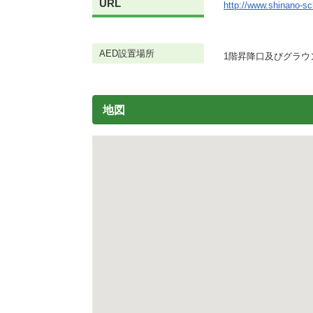
URL
http://www.shinano-sc
施設
町民活動
相談窓口
AED設置場所
1階昇降口及びグラウ
ペット
地図