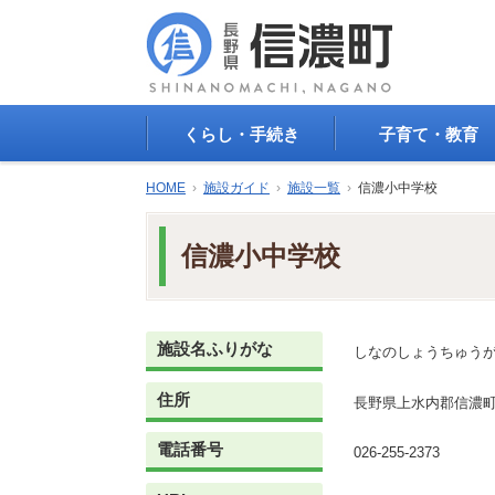
くらし・手続き
子育て・教育
戸籍・印鑑登録・住民
子育て支援
HOME
›
施設ガイド
›
施設一覧
›
信濃小中学校
登録
母子の健康・予防接
防災情報
母子の保健
信濃小中学校
年金・保険
保育園・幼稚園
税金
小学校・中学校
住まい
生涯学習
公共交通
教育委員会
施設名ふりがな
しなのしょうちゅう
ごみ・リサイクル
教育相談
上水道・下水道
住所
人権・平和啓発
長野県上水内郡信濃町
生活道路
学校給食
電話番号
交通安全・防犯
026-255-2373
図書
環境
国民スポーツ大会