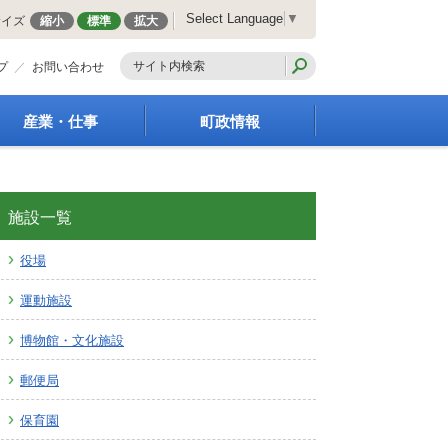
Select Language
▼
サイズ
縮小
標準
拡大
プ
お問い合わせ
産業・仕事
町政情報
経営支援・金融支援
町の概要
就労支援
組織案内
商工業振興
庁舎案内
施設一覧
農林業振興
町長の部屋
役場
届出・証明・法令・規
町議会
制
施策・計画
運動施設
企業の税金
都市整備
入札・契約
地籍調査
博物館・文化施設
指定管理者制度
選挙
郵便局
求人情報
財政・行政改革
人事・職員募集
保育園
統計・人口