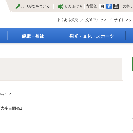
本
ふりがなをつける
背景色
白
青
黒
文字
読み上げる
文
へ
よくある質問
交通アクセス
サイトマッ
健康・福祉
観光・文化・スポーツ
高齢者福祉
観光
種
介護保険
特産物
障がい・福祉
文化・芸術
救急医療
文化財
保健・健康・医療
施設
母子保健
合宿
健康増進
スポーツ
がっこう
予防接種
まつり
食育
国内・国際交流
大字古間491