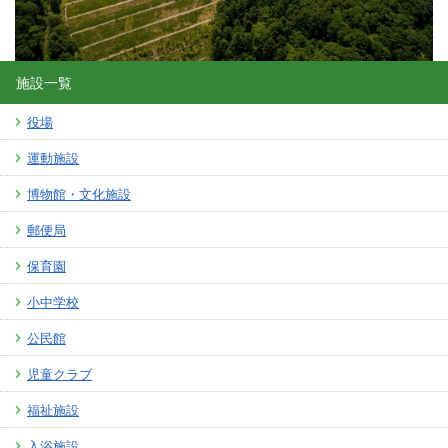
施設一覧
役場
運動施設
博物館・文化施設
郵便局
保育園
小中学校
公民館
児童クラブ
福祉施設
入浴施設