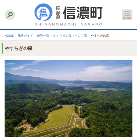
本
ふりがなをつける
背景色
白
青
黒
読み上げる
文
文字サイズ
縮小
標準
拡大
へ
HOME
›
施設ガイド
›
施設一覧
›
やすらぎの森キャンプ場
›
やすらぎの森
やすらぎの森