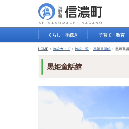
くらし・手続き
子育て・教育
戸籍・印鑑登録・住民
子育て支援
HOME
›
施設ガイド
›
施設一覧
›
黒姫童話館
›
黒姫童話
登録
母子の健康・予防接
防災情報
母子の保健
黒姫童話館
年金・保険
保育園・幼稚園
税金
小学校・中学校
住まい
生涯学習
公共交通
教育委員会
ごみ・リサイクル
教育相談
上水道・下水道
人権・平和啓発
生活道路
学校給食
交通安全・防犯
図書
環境
国民スポーツ大会