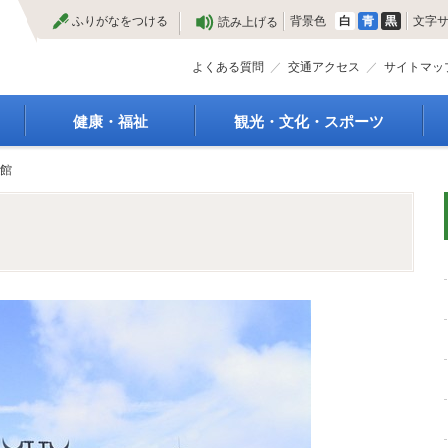
本
ふりがなをつける
背景色
白
青
黒
文字
読み上げる
文
へ
よくある質問
交通アクセス
サイトマッ
健康・福祉
観光・文化・スポーツ
高齢者福祉
観光
館
種
介護保険
特産物
障がい・福祉
文化・芸術
救急医療
文化財
保健・健康・医療
施設
母子保健
合宿
健康増進
スポーツ
予防接種
まつり
食育
国内・国際交流