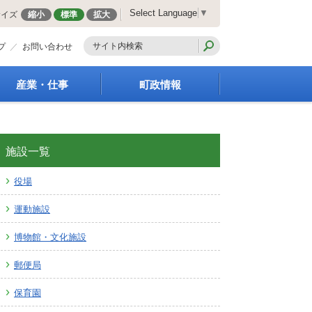
Select Language
▼
サイズ
縮小
標準
拡大
プ
お問い合わせ
産業・仕事
町政情報
経営支援・金融支援
町の概要
就労支援
組織案内
商工業振興
庁舎案内
施設一覧
農林業振興
町長の部屋
役場
届出・証明・法令・規
町議会
制
施策・計画
運動施設
企業の税金
都市整備
入札・契約
地籍調査
博物館・文化施設
指定管理者制度
選挙
郵便局
求人情報
財政・行政改革
人事・職員募集
保育園
統計・人口