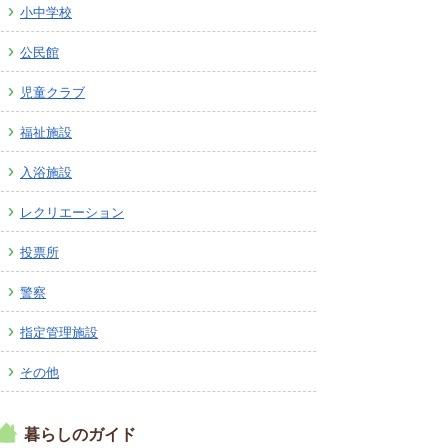
小中学校
広報しなの
町制70周年記念
公民館
児童クラブ
福祉施設
入浴施設
レクリエーション
投票所
警察
指定管理施設
その他
暮らしのガイド