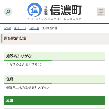
本
ふりがなをつける
背景色
白
青
黒
読み上げる
文
文字サイズ
縮小
標準
拡大
へ
HOME
›
施設ガイド
›
施設一覧
›
黒姫駅前広場
黒姫駅前広場
施設名ふりがな
くろひめえきまえひろば
住所
長野県上水内郡信濃町大字柏原
地図