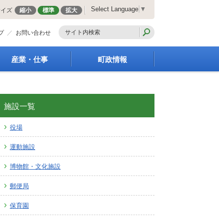
Select Language
▼
サイズ
縮小
標準
拡大
プ
お問い合わせ
産業・仕事
町政情報
経営支援・金融支援
町の概要
就労支援
組織案内
商工業振興
庁舎案内
施設一覧
農林業振興
町長の部屋
役場
届出・証明・法令・規
町議会
制
施策・計画
運動施設
企業の税金
都市整備
入札・契約
地籍調査
博物館・文化施設
指定管理者制度
選挙
郵便局
求人情報
財政・行政改革
人事・職員募集
保育園
統計・人口