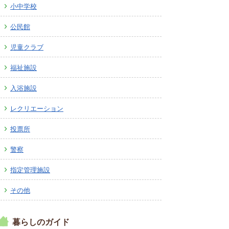
小中学校
広報しなの
町制70周年記念
公民館
児童クラブ
福祉施設
入浴施設
レクリエーション
投票所
警察
指定管理施設
その他
暮らしのガイド