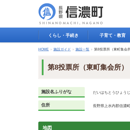
くらし・手続き
子育て・教育
戸籍・印鑑登録・住民
子育て支援
HOME
›
施設ガイド
›
施設一覧
›
第8投票所（東町集会
登録
母子の健康・予防接
防災情報
母子の保健
第8投票所（東町集会所）
年金・保険
保育園・幼稚園
税金
小学校・中学校
住まい
生涯学習
公共交通
教育委員会
施設名ふりがな
だいはちとうひょう
ごみ・リサイクル
教育相談
上水道・下水道
住所
人権・平和啓発
長野県上水内郡信濃町大
生活道路
学校給食
交通安全・防犯
図書
環境
地図
国民スポーツ大会