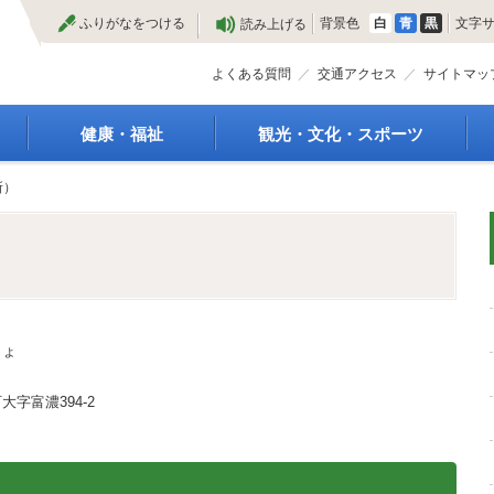
本
ふりがなをつける
背景色
白
青
黒
文字
読み上げる
文
へ
よくある質問
交通アクセス
サイトマッ
健康・福祉
観光・文化・スポーツ
高齢者福祉
観光
所）
種
介護保険
特産物
障がい・福祉
文化・芸術
救急医療
文化財
保健・健康・医療
施設
母子保健
合宿
健康増進
スポーツ
じょ
予防接種
まつり
食育
国内・国際交流
字富濃394-2