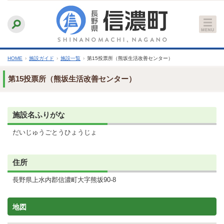
本
ふりがなをつける
背景色
白
青
黒
読み上げる
文
文字サイズ
縮小
標準
拡大
へ
HOME
›
施設ガイド
›
施設一覧
›
第15投票所（熊坂生活改善センター）
第15投票所（熊坂生活改善センター）
施設名ふりがな
だいじゅうごとうひょうじょ
住所
長野県上水内郡信濃町大字熊坂90-8
地図