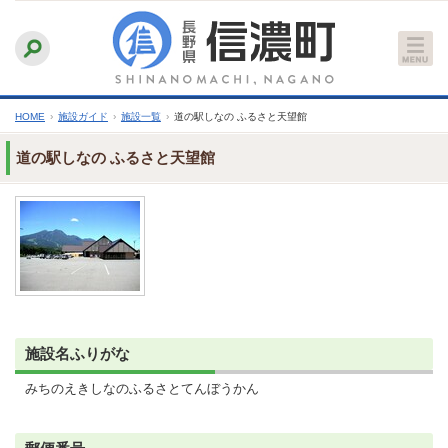
本
ふりがなをつける
背景色
白
青
黒
読み上げる
文
文字サイズ
縮小
標準
拡大
へ
HOME
›
施設ガイド
›
施設一覧
›
道の駅しなの ふるさと天望館
道の駅しなの ふるさと天望館
施設名ふりがな
みちのえきしなのふるさとてんぼうかん