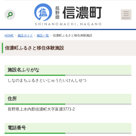
本
ふりがなをつける
背景色
白
青
黒
読み上げる
文
文字サイズ
縮小
標準
拡大
へ
HOME
›
施設ガイド
›
施設一覧
›
信濃町ふるさと移住体験施設
信濃町ふるさと移住体験施設
施設名ふりがな
しなのまちふるさといじゅうたいけんしせつ
住所
長野県上水内郡信濃町大字富濃3771-2
電話番号