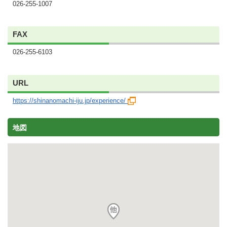
026-255-1007
FAX
026-255-6103
URL
https://shinanomachi-iju.jp/experience/
地図