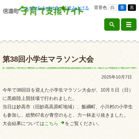
背景色
白
青
黒
ふりがなをつける
読み上げる
第38回小学生マラソン大会
2025年10月7日
今年で38回目を迎えた小学生マラソン大会が、10月５日（日）
に黒姫陸上競技場で行われました。
当日は妙高市（旧妙高高原町地域）、飯綱町、小川村の小学生
も参加し、総勢67名が青空のもと、力一杯走り抜きました。
大会結果については
こちら
をご覧ください。