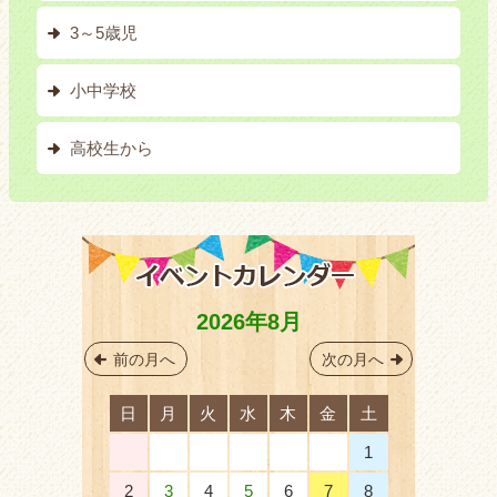
3～5歳児
小中学校
高校生から
2026年8月
前の月へ
次の月へ
日
月
火
水
木
金
土
26
27
28
29
30
31
1
2
3
4
5
6
7
8