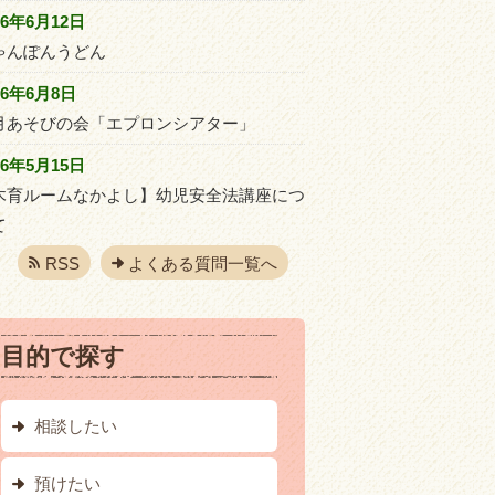
26年6月12日
ゃんぽんうどん
26年6月8日
月あそびの会「エプロンシアター」
26年5月15日
木育ルームなかよし】幼児安全法講座につ
て
RSS
よくある質問一覧へ
目的で探す
相談したい
預けたい