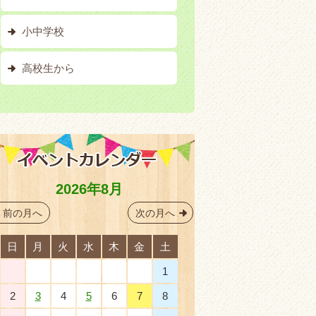
小中学校
高校生から
2026年8月
前の月へ
次の月へ
日
月
火
水
木
金
土
26
27
28
29
30
31
1
2
3
4
5
6
7
8