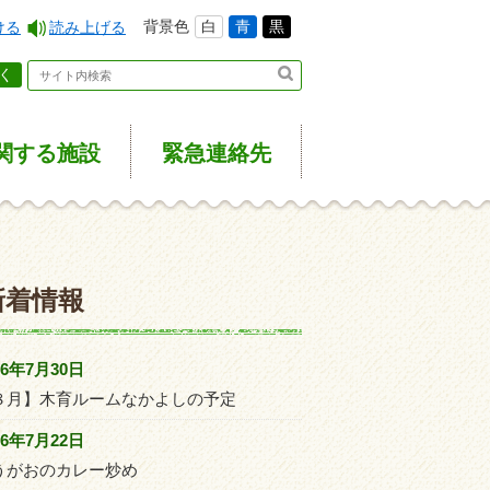
背景色
白
青
黒
ける
読み上げる
く
関する施設
緊急
連絡先
新着情報
26年7月30日
８月】木育ルームなかよしの予定
26年7月22日
うがおのカレー炒め