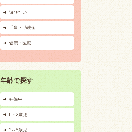
遊びたい
手当・助成金
健康・医療
年齢で探す
妊娠中
0～2歳児
3～5歳児