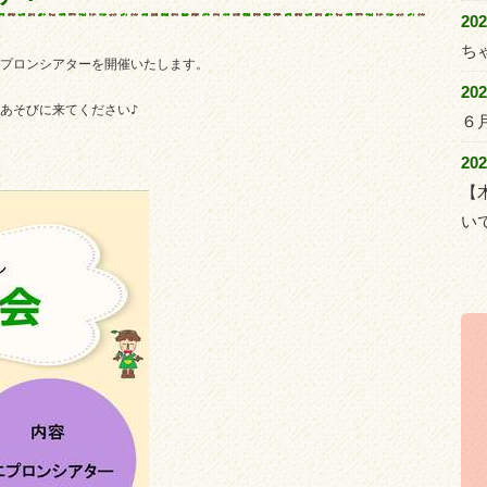
20
ち
プロンシアターを開催いたします。

20
あそびに来てください♪

６
20
【
い