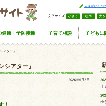
ふりがなをつ
文字サイズ
小さく
標準
大き
の健康
・予防接種
子育て
相談
子どもに
シアター」
ンシアター」
20
2026年6月8日
【
20
ゆ
す！