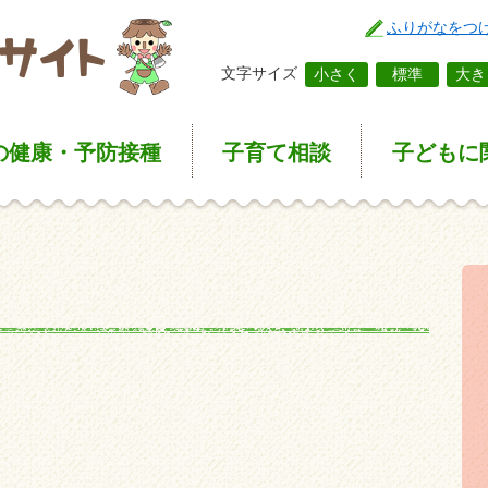
ふりがなをつ
文字サイズ
小さく
標準
大き
の健康
・予防接種
子育て
相談
子どもに