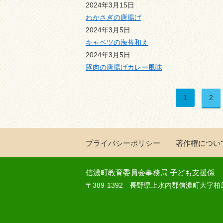
2024年3月15日
わかさぎの唐揚げ
2024年3月5日
キャベツの海苔和え
2024年3月5日
豚肉の唐揚げカレー風味
1
2
プライバシーポリシー
著作権につい
信濃町教育委員会事務局 子ども支援係
〒389-1392 長野県上水内郡信濃町大字柏原428-