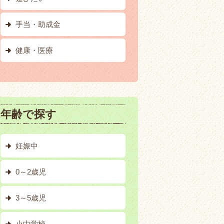
手当・助成金
健康・医療
年齢で探す
妊娠中
0～2歳児
3～5歳児
小中学校