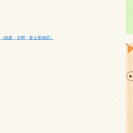
ル（柏原・古間・富士里地区）