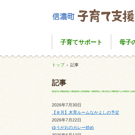
子育て
サポート
母子
トップ
›
記事
記事
2026年7月30日
【８月】木育ルームなかよしの予定
2026年7月22日
ゆうがおのカレー炒め