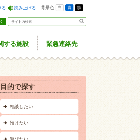
背景色
白
青
黒
ける
読み上げる
く
関する施設
緊急
連絡先
目的で探す
相談したい
預けたい
遊びたい