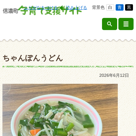
背景色
白
青
黒
ふりがなをつける
読み上げる
ちゃんぽんうどん
2026年6月12日