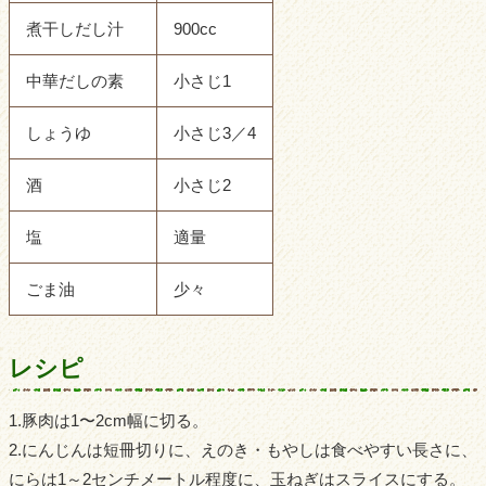
煮干しだし汁
900cc
中華だしの素
小さじ1
しょうゆ
小さじ3／4
酒
小さじ2
塩
適量
ごま油
少々
レシピ
1.豚肉は1〜2cm幅に切る。
2.にんじんは短冊切りに、えのき・もやしは食べやすい長さに、
にらは1～2センチメートル程度に、玉ねぎはスライスにする。