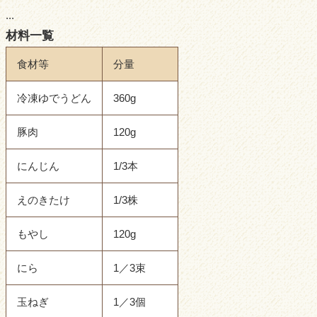
...
材料一覧
食材等
分量
冷凍ゆでうどん
360g
豚肉
120g
にんじん
1/3本
えのきたけ
1/3株
もやし
120g
にら
1／3束
玉ねぎ
1／3個