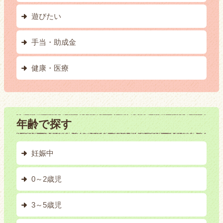
遊びたい
手当・助成金
健康・医療
年齢で探す
妊娠中
0～2歳児
3～5歳児