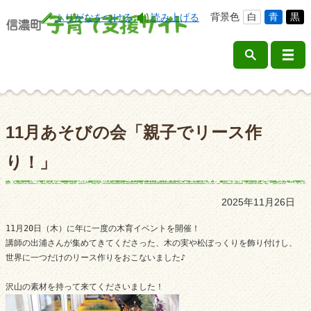
背景色
白
青
黒
ふりがなをつける
読み上げる
11月あそびの会「親子でリース作
り！」
2025年11月26日
11月20日（木）に年に一度の木育イベントを開催！

講師の出浦さんが集めてきてくださった、木の実や松ぼっくりを飾り付けし、

世界に一つだけのリース作りをおこないました♪

沢山の素材を持って来てくださいました！