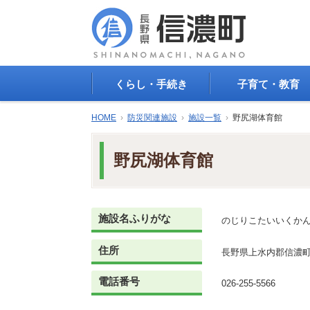
くらし・手続き
子育て・教育
戸籍・印鑑登録・住民
子育て支援
HOME
›
防災関連施設
›
施設一覧
›
野尻湖体育館
登録
母子の健康・予防接
防災情報
母子の保健
野尻湖体育館
年金・保険
保育園・幼稚園
税金
小学校・中学校
住まい
生涯学習
公共交通
教育委員会
施設名ふりがな
のじりこたいいくか
ごみ・リサイクル
教育相談
上水道・下水道
住所
人権・平和啓発
長野県上水内郡信濃町大
生活道路
学校給食
電話番号
交通安全・防犯
026-255-5566
図書
環境
国民スポーツ大会