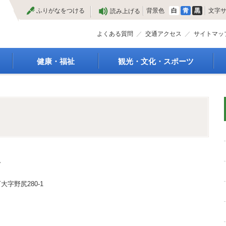
本
ふりがなをつける
背景色
白
青
黒
文字
読み上げる
文
へ
よくある質問
交通アクセス
サイトマッ
健康・福祉
観光・文化・スポーツ
高齢者福祉
観光
種
介護保険
特産物
障がい・福祉
文化・芸術
救急医療
文化財
保健・健康・医療
施設
母子保健
合宿
健康増進
スポーツ
ん
予防接種
まつり
食育
国内・国際交流
字野尻280-1