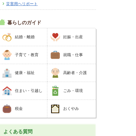
災害用ヘリポート
広報しなの
町制70周年記念
暮らしのガイド
結婚・離婚
妊娠・出産
子育て・教育
就職・仕事
健康・福祉
高齢者・介護
住まい・引越し
ごみ・環境
税金
おくやみ
よくある質問