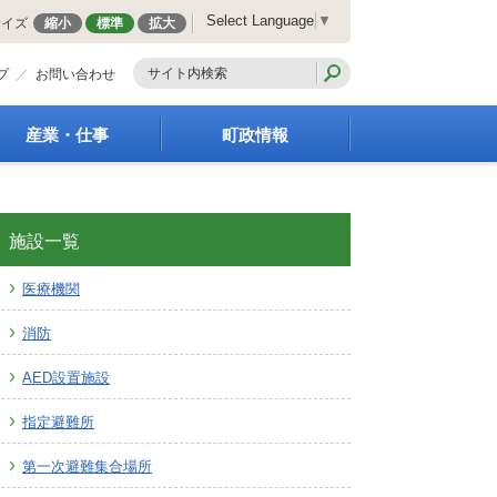
Select Language
▼
サイズ
縮小
標準
拡大
プ
お問い合わせ
産業・仕事
町政情報
経営支援・金融支援
町の概要
就労支援
組織案内
商工業振興
庁舎案内
施設一覧
農林業振興
町長の部屋
医療機関
届出・証明・法令・規
町議会
制
施策・計画
消防
企業の税金
都市整備
入札・契約
地籍調査
AED設置施設
指定管理者制度
選挙
指定避難所
求人情報
財政・行政改革
人事・職員募集
第一次避難集合場所
統計・人口