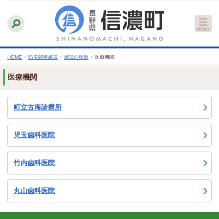
本
ふりがなをつける
背景色
白
青
黒
読み上げる
文
文字サイズ
縮小
標準
拡大
へ
HOME
›
防災関連施設
›
施設の種類
›
医療機関
医療機関
町立古海診療所
児玉歯科医院
竹内歯科医院
丸山歯科医院