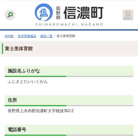
本
ふりがなをつける
背景色
白
青
黒
読み上げる
文
文字サイズ
縮小
標準
拡大
へ
HOME
›
防災関連施設
›
施設一覧
›
富士里体育館
富士里体育館
施設名ふりがな
ふじさとたいいくかん
住所
長野県上水内郡信濃町大字穂波362-2
電話番号