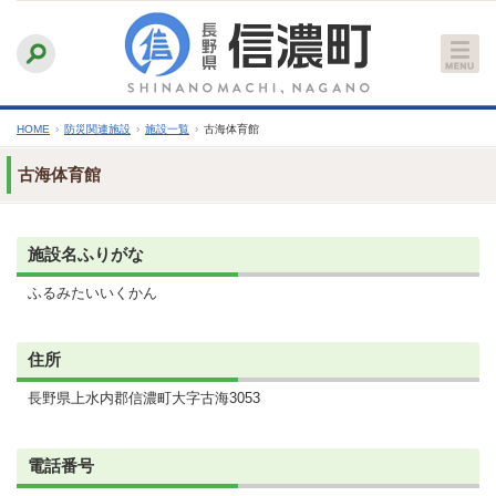
本
ふりがなをつける
背景色
白
青
黒
読み上げる
文
文字サイズ
縮小
標準
拡大
へ
HOME
›
防災関連施設
›
施設一覧
›
古海体育館
古海体育館
施設名ふりがな
ふるみたいいくかん
住所
長野県上水内郡信濃町大字古海3053
電話番号