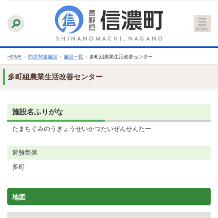
本
ふりがなをつける
背景色
白
青
黒
読み上げる
文
文字サイズ
縮小
標準
拡大
へ
HOME
›
防災関連施設
›
施設一覧
›
多町組農業生活改善センター
多町組農業生活改善センター
施設名ふりがな
たまちぐみのうぎょうせいかつたいぜんせんたー
避難集落
多町
地図